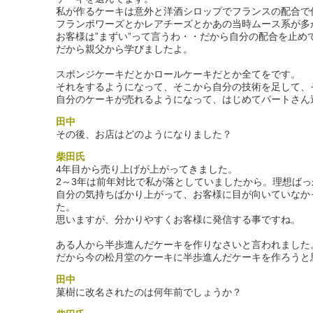
私が作るケーキは意外と洋酒シロップでフランスの配合で
フランボワーズとかレアチーズとかあの当時ムース系が多
お客様は”まずい”って言うわ・・だから自分の配合を止め
だから親父から学びましたよ。
スポンジケーキだとかロールケーキだとか全てをです。
それをするようになって、そこから自分の技術を足して、
自分のケーキが売れるようになって、はじめてパートさん
田中
その後、お店はどのようになりました？
柴田氏
4年目から売り上げが上がってきました。
2～3年は前年対比で私が落としていましたから。理想ば
自分の気持ちばかり上がって、お客様に目が向いていなか
た。
思いますが、分かりやすくお客様に発信する事ですね。
ある人から半歩進んだケーキを作りなさいと言われました
だから今の松月堂のケーキに半歩進んだケーキを作ろうと
田中
菓樹に改名されたのは何年前でしょうか？