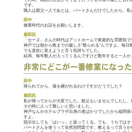
です。
職人は親父一人であとは、パートさんだけでしたから、私
田中
修業時代のお話をお願いします。
柴田氏
「セーヌ」さんの時代はアットホームで家庭的な雰囲気で
神戸では朝から晩までの厳しさ”殴られる”んですよ。毎
でも貪欲に覚えようと言う気持ちでした。
結局、毎年数人が入ってくるんですけど数年すると一人か
田中
帰られてから、後を継がれるわけですがどうでした？
柴田氏
私が帰ってからが大変でした。親父もいませんでしたし、
その時に人って難しいと思いました。
神戸なんかホテルプラザ出身の者ばかりでしたから縦関係
すよ。
指示出しても「はいっ」と返ってくる。でも、うちではそ
パートさんを使うって全然別問題です。教えるって言うか