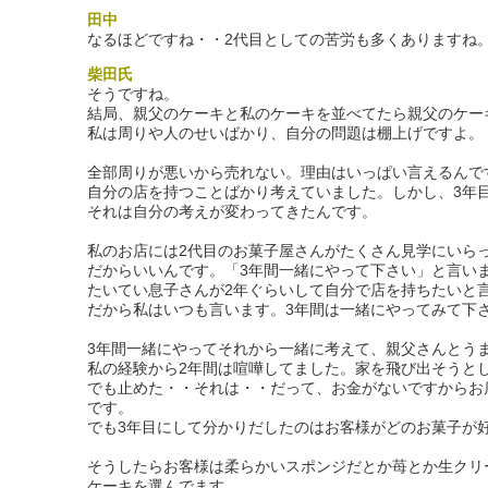
田中
なるほどですね・・2代目としての苦労も多くありますね
柴田氏
そうですね。
結局、親父のケーキと私のケーキを並べてたら親父のケー
私は周りや人のせいばかり、自分の問題は棚上げですよ。
全部周りが悪いから売れない。理由はいっぱい言えるんで
自分の店を持つことばかり考えていました。しかし、3年
それは自分の考えが変わってきたんです。
私のお店には2代目のお菓子屋さんがたくさん見学にいら
だからいいんです。「3年間一緒にやって下さい」と言い
たいてい息子さんが2年ぐらいして自分で店を持ちたいと
だから私はいつも言います。3年間は一緒にやってみて下
3年間一緒にやってそれから一緒に考えて、親父さんとう
私の経験から2年間は喧嘩してました。家を飛び出そうと
でも止めた・・それは・・だって、お金がないですからお
です。
でも3年目にして分かりだしたのはお客様がどのお菓子が
そうしたらお客様は柔らかいスポンジだとか苺とか生クリ
ケーキを選んでます。