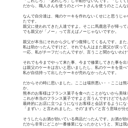
「これしろ」「あれしろ」じゃ動かないんです。「してく
だから、職人さんを使うのとパートさんを使うのとこんな
なんで自分達は、俺のケーキを作れないくせにと思うじゃ
たです。
親父に使われてきた人達ですよ。そこに馬鹿息子が帰って
でも親父が「ノー」って言えばノーじゃないですか。
親父が本当にそれから少しずつ復帰してくるんです。また
私は助かったんですけど、それでも人はまた親父が戻って
一応、私がチーフだったんですが、言うこと聞かないわけ
それでも今までやって来た事、今まで修業してきた事を出
は親父のケーキは古いと思いましたし、私のケーキを並べ
私が自信持って出したケーキが売れなかったんです。
だからその時に思いました。ここは場所悪い・・ここは熊
か、
熊本のお客様はフランス菓子を食べたことがないから美味
これが本当のフランス菓子ですよと言うんですけどでもお
最終的にお店に立つようになりお客様と会話するようにな
「まずい」と言われました。その”まずい”と言う意味が分
そうしたらお酒が効いている商品だったんです。お酒が効い
だから非常にどこが一番修業になったかというと、実は我