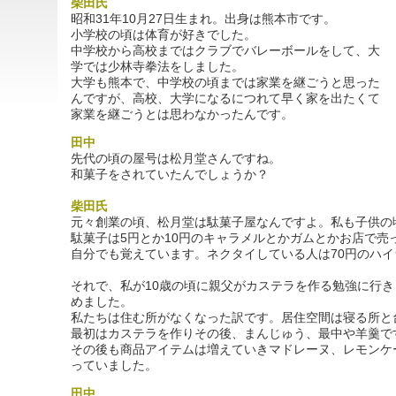
柴田氏
昭和31年10月27日生まれ。出身は熊本市です。
小学校の頃は体育が好きでした。
中学校から高校まではクラブでバレーボールをして、大
学では少林寺拳法をしました。
大学も熊本で、中学校の頃までは家業を継ごうと思った
んですが、高校、大学になるにつれて早く家を出たくて
家業を継ごうとは思わなかったんです。
田中
先代の頃の屋号は松月堂さんですね。
和菓子をされていたんでしょうか？
柴田氏
元々創業の頃、松月堂は駄菓子屋なんですよ。私も子供の
駄菓子は5円とか10円のキャラメルとかガムとかお店で売
自分でも覚えています。ネクタイしている人は70円のハ
それで、私が10歳の頃に親父がカステラを作る勉強に行
めました。
私たちは住む所がなくなった訳です。居住空間は寝る所と
最初はカステラを作りその後、まんじゅう、最中や羊羹で
その後も商品アイテムは増えていきマドレーヌ、レモンケ
っていました。
田中