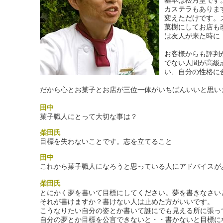
基本は松月堂です
カステラもありま
変えただけです。
菓樹にしてお店も
は友人が来た時に
お客様からも評判
でない人間が高級
い、自分の性格に
だから心とお菓子とお店が三位一体がいちばんいいと思い
田中
菓子職人にとって大切な事は？
柴田氏
目標を失わないことです。志を立てること
田中
これから菓子職人になろうと思っている人にアドバイスが
柴田氏
とにかく夢を書いて目標にしてください。夢を書きなさい
それが書けますか？書けない人は止めた方がいいです。
こうなりたい自分の姿とか書いて誰にでも見える所に張っ
自分の夢とか目標を公言できないと・・書かないと目標に