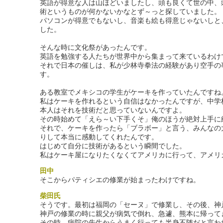
英語が得意な人は山ほどいましたし、頭も良くて世の中、
術というものが何かないかなとず～っと探していました。
パソコンが得意でもないし、音楽も絵も得意じゃないしと
した。
そんな時に文化祭があったんです。
英語を勉強する人たちが世界中から集まって来ているわけ
それで日本の催しは、私が少林寺拳法の経験があり空手の
す。
ある教室でメキシコの学生がケーキを作っていたんですね
私はケーキを作れるという自信はなかったんですが、中学
本人はそれを技術だと思っていないんですよ。
その時始めて「えら～い下手くそ」俺のほうが絶対上手に
それで、ケーキを作ったら「ブラボー」と言う、みんなの
りして本当に感動してくれたんです。
はじめて自分に技術があるという瞬間でした。
私はケーキ屋になりたくなくてアメリカに行って、アメリ
田中
そこからパティシエの修業が始まったわけですね。
柴田氏
そうです。最初は福岡の「セーヌ」で修業し、その後、神
神戸の修業の時に親父が病気で倒れ、急遽、熊本に帰って
その時、病院の先生からうまく行っても半身不随だと言わ