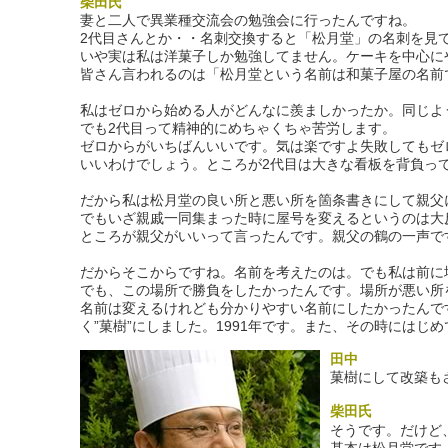
柴田氏
妻と二人で異業種交流会の勉強会に行ったんですね。
2代目さんとか・・名刺交換すると「松月堂」の名刺を見
いや実は私は洋菓子しか勉強してません。ケーキを中心に
皆さん言われるのは「松月堂という名前は和菓子屋の名前
私はゼロから始める人がどんなに羨ましかったか。同じよ
でも2代目って精神的にめちゃくちゃ苦労します。
ゼロからがいちばんいいです。気は楽ですよ失敗してもゼ
いいわけでしょう。ところが2代目は大きな看板を背負っ
だから私は松月堂の良い所と悪い所を箇条書きにして親父
でもいざ親戚一同集まった時に屋号を変えるというのは大
ところが親父がいいって言ったんです。親父の鶴の一声で
だからそこからですね。名前を考えたのは。でも私は前に
でも、この場所で勝負をしたかったんです。場所が悪い所
名前は変えるけれども分かりやすい名前にしたかったんで
く”菓樹”にしました。1991年です。また、その時にはじ
田中
菓樹にして改築も
柴田氏
そうです。だけど