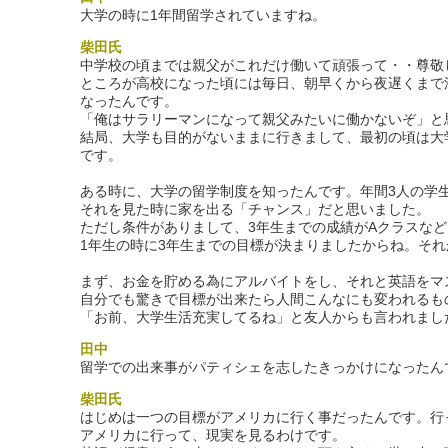
大学の時に1年間留学されていますね。
柴田氏
中学校の頃までは親父がこれだけ働いて頑張って・・尊敬
ところが高校になった頃には毎日、朝早くから夜遅くまで
なったんです。
「俺はサラリーマンになって親父みたいに働かないぞ」と
結局、大学も目的がないままに行きまして、最初の頃は大
です。
ある時に、大学の留学制度を知ったんです。年間3人の学
それを見た時に家を出る「チャンス」だと思いました。
ただし条件がありまして、3年生までの成績がAクラスな
1年生の時に3年生までの目標が決まりましたからね。そ
まず、お金を貯める為にアルバイトをし、それと英語をマ
自分でも驚きで目標が出来たら人間こんなにも変われるも
「お前、大学生活充実してるね」と友人からも言われまし
田中
留学での出来事がパティシェを志したきっかけになったん
柴田氏
はじめは一つの目標がアメリカに行く事だったんです。行
アメリカに行って、現実を見るわけです。