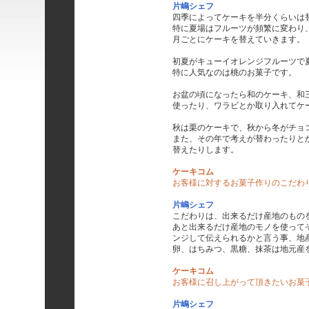
片嶋シェフ
四季によってケーキを半分くらいは
特に夏場はフルーツが頻繁に変わり
月ごとにケーキを替えていきます。
初夏がキューイオレンジフルーツで
特に人気なのは桃のお菓子です。
お盆の頃になったら和のケーキ、和
使ったり、ワラビとか取り入れてケ
秋は栗のケーキで、秋から冬がチョ
また、その年で考えが替わったりと
替えたりします。
ケーキコム
お客様に対するお菓子作りのこだわ
片嶋シェフ
こだわりは、出来るだけ産地のもの
あと出来るだけ産地のモノを使って
ンジして伝えられるかと言う事、地
卵、はちみつ、黒糖、抹茶は地元産
ケーキコム
お客様に召し上がって頂きたいお菓
片嶋シェフ