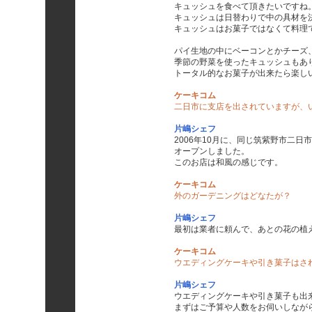
キュッシュを食べて頂きたいですね
キュッシュは日替わりで中の具材を
キュッシュはお菓子ではなくて料理
パイ生地の中にベーコンとかチーズ
季節の野菜を使ったキュッシュもあ
トータル的なお菓子が出来たら楽し
ケーキコム
二日市に支店を出されていますが、
片嶋シェフ
2006年10月に、同じ筑紫野市二
オープンしました。
このお店は和風の感じです。
ケーキコム
外のガーデニングはどなたが？
片嶋シェフ
最初は業者に頼んで、あとの花の植
ケ
ーキコム
ウエディングケーキや引き菓子はさ
片嶋シェフ
ウエディングケーキや引き菓子も出
まずはご予算や人数をお伺いしなが